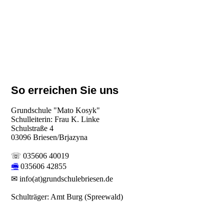
So erreichen Sie uns
Grundschule "Mato Kosyk"
Schulleiterin: Frau K. Linke
Schulstraße 4
03096 Briesen/Brjazyna
☏ 035606 40019
🖷
035606 42855
✉ info(at)grundschulebriesen.de
Schulträger: Amt Burg (Spreewald)