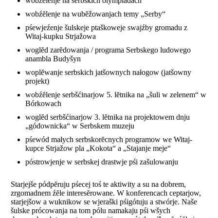
wobźĕlenje na serbskich olympiadach
wobźĕlenje na wubĕžowanjach temy „Serby“
pśewjeźenje šulskeje ptaškoweje swajźby gromadu z
Witaj-kupku Strjažowa
woglĕd zarĕdowanja / programa Serbskego ludowego
anambla Budyšyn
woplĕwanje serbskich jatšownych nałogow (jatšowny
projekt)
wobźĕlenje serbšćinarjow 5. lĕtnika na „šuli w zelenem“ w
Bórkowach
woglĕd serbšćinarjow 3. lĕtnika na projektowem dnju
„gódownicka“ w Serbskem muzeju
pśewód małych serbskorĕcnych programow we Witaj-
kupce Strjažow pla „Kokota“ a „Stajanje meje“
póstrowjenje w serbskej drastwje pśi zašulowanju
Starjejše pódpĕruju pśecej toś te aktiwity a su na dobrem,
zrgomadnem źĕle interesĕrowane. W konferencach ceptarjow,
starjejšow a wuknikow se wjeraški pśigótuju a stwórje. Naše
šulske prócowanja na tom pólu namakaju pśi wšych