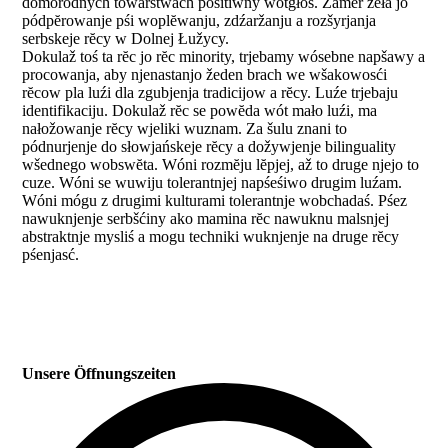
domorodnych towarstwach positiwny wótgłos. Zamĕr źĕła jo
pódpĕrowanje pśi woplĕwanju, zdźaržanju a rozšyrjanja
serbskeje rĕcy w Dolnej Łužycy.
Dokulaž toś ta rĕc jo rĕc minority, trjebamy wósebne napšawy a
procowanja, aby njenastanjo žeden brach we wšakowosći
rĕcow pla luźi dla zgubjenja tradicijow a rĕcy. Luźe trjebaju
identifikaciju. Dokulaž rĕc se powĕda wót mało luźi, ma
nałožowanje rĕcy wjeliki wuznam. Za šulu znani to
pódnurjenje do słowjańskeje rĕcy a dožywjenje bilinguality
wšednego wobswĕta. Wóni rozmĕju lĕpjej, až to druge njejo to
cuze. Wóni se wuwiju tolerantnjej napśeśiwo drugim luźam.
Wóni mógu z drugimi kulturami tolerantnje wobchadaś. Pśez
nawuknjenje serbšćiny ako mamina rĕc nawuknu malsnjej
abstraktnje mysliś a mogu techniki wuknjenje na druge rĕcy
pśenjasć.
Unsere Öffnungszeiten