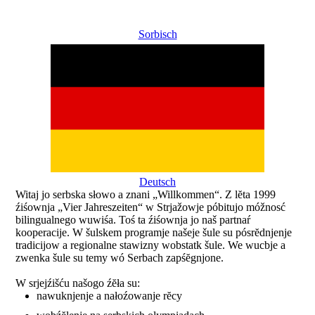
Sorbisch
Deutsch
Witaj jo serbska słowo a znani „Willkommen“. Z lĕta 1999
źiśownja „Vier Jahreszeiten“ w Strjažowje póbitujo móžnosć
bilingualnego wuwiśa. Toś ta źiśownja jo naš partnaŕ
kooperacije. W šulskem programje našeje šule su pósrĕdnjenje
tradicijow a regionalne stawizny wobstatk šule. We wucbje a
zwenka šule su temy wó Serbach zapśĕgnjone.
W srjejźišću našogo źĕła su:
nawuknjenje a nałoźowanje rĕcy