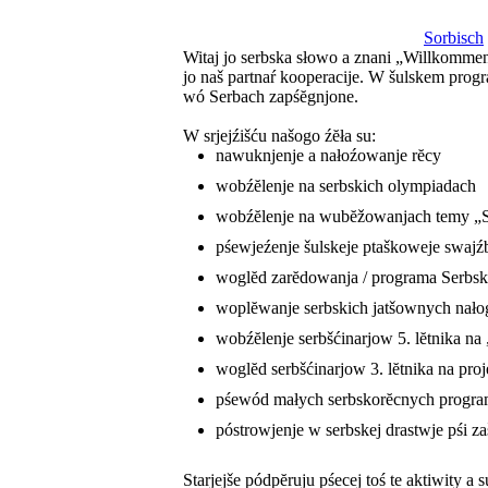
Sorbisch
Witaj jo serbska słowo a znani „Willkommen
jo naš partnaŕ kooperacije. W šulskem progr
wó Serbach zapśĕgnjone.
W srjejźišću našogo źĕła su:
nawuknjenje a nałoźowanje rĕcy
wobźĕlenje na serbskich olympiadach
wobźĕlenje na wubĕžowanjach temy „
pśewjeźenje šulskeje ptaškoweje swaj
woglĕd zarĕdowanja / programa Serb
woplĕwanje serbskich jatšownych nało
wobźĕlenje serbšćinarjow 5. lĕtnika n
woglĕd serbšćinarjow 3. lĕtnika na p
pśewód małych serbskorĕcnych program
póstrowjenje w serbskej drastwje pśi z
Starjejše pódpĕruju pśecej toś te aktiwity