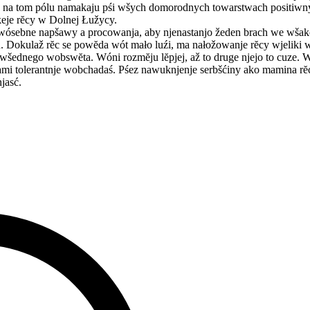
ja na tom pólu namakaju pśi wšych domorodnych towarstwach positiwny
keje rĕcy w Dolnej Łužycy.
my wósebne napšawy a procowanja, aby njenastanjo žeden brach we wšak
ciju. Dokulaž rĕc se powĕda wót mało luźi, ma nałožowanje rĕcy wjeliki
y wšednego wobswĕta. Wóni rozmĕju lĕpjej, až to druge njejo to cuze. 
mi tolerantnje wobchadaś. Pśez nawuknjenje serbšćiny ako mamina rĕc
jasć.