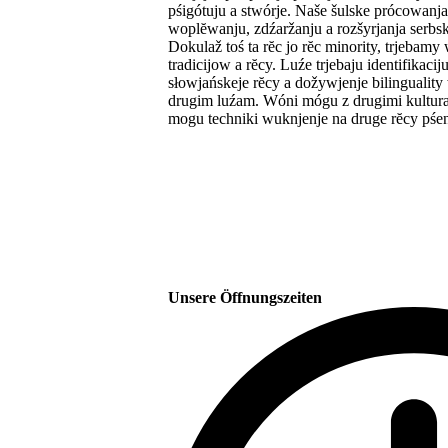
pśigótuju a stwórje. Naše šulske prócowan
woplĕwanju, zdźaržanju a rozšyrjanja serbs
Dokulaž toś ta rĕc jo rĕc minority, trjeba
tradicijow a rĕcy. Luźe trjebaju identifika
słowjańskeje rĕcy a dožywjenje bilingualit
drugim luźam. Wóni mógu z drugimi kultura
mogu techniki wuknjenje na druge rĕcy pśen
Unsere Öffnungszeiten