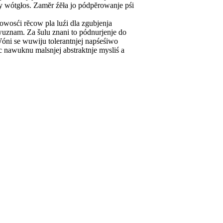
 wótgłos. Zamĕr źĕła jo pódpĕrowanje pśi
owosći rĕcow pla luźi dla zgubjenja
 wuznam. Za šulu znani to pódnurjenje do
Wóni se wuwiju tolerantnjej napśeśiwo
 nawuknu malsnjej abstraktnje mysliś a