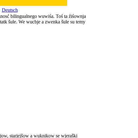
Deutsch
žnosć bilingualnego wuwiśa. Toś ta źiśownja
statk šule. We wucbje a zwenka šule su temy
rjow, starjejšow a wuknikow se wjeraški