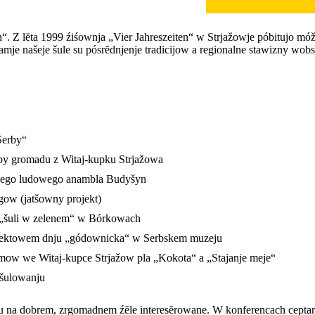
“. Z lĕta 1999 źiśownja „Vier Jahreszeiten“ w Strjažowje póbitujo mó
amje našeje šule su pósrĕdnjenje tradicijow a regionalne stawizny wob
Serby“
źby gromadu z Witaj-kupku Strjažowa
skego ludowego anambla Budyšyn
gow (jatšowny projekt)
a „šuli w zelenem“ w Bórkowach
rojektowem dnju „gódownicka“ w Serbskem muzeju
ow we Witaj-kupce Strjažow pla „Kokota“ a „Stajanje meje“
ašulowanju
 a su na dobrem, zrgomadnem źĕle interesĕrowane. W konferencach cepta