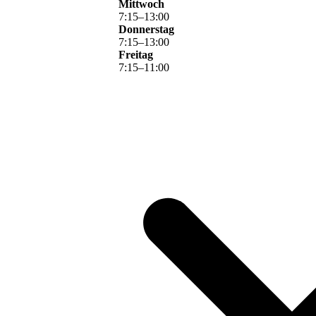
Mittwoch
7
:
15
–
13
:
00
Donnerstag
7
:
15
–
13
:
00
Freitag
7
:
15
–
11
:
00