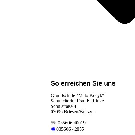
So erreichen Sie uns
Grundschule "Mato Kosyk"
Schulleiterin: Frau K. Linke
Schulstraße 4
03096 Briesen/Brjazyna
☏ 035606 40019
🖷
035606 42855