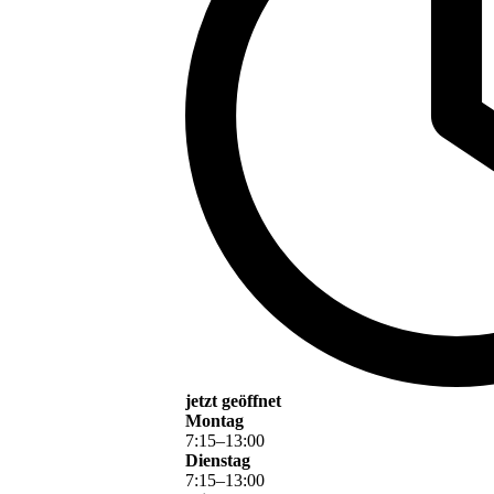
jetzt geöffnet
Montag
7
:
15
–
13
:
00
Dienstag
7
:
15
–
13
:
00