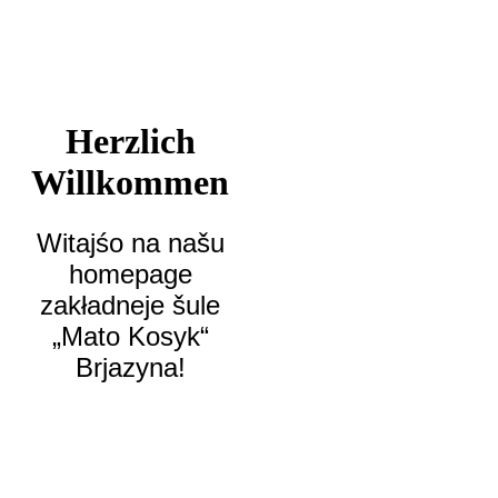
Herzlich
Willkommen
Witajśo na našu
homepage
zakładneje šule
„Mato Kosyk“
Brjazyna!