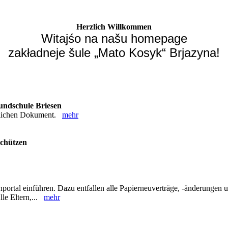
Herzlich Willkommen
Witajśo na našu homepage
zakładneje šule „Mato Kosyk“ Brjazyna!
undschule Briesen
nglichen Dokument.
mehr
schützen
tal einführen. Dazu entfallen alle Papierneuverträge, -änderungen un
lle Eltern,...
mehr