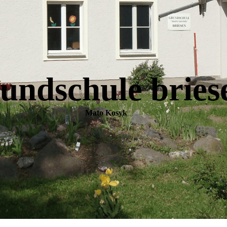
undschule bries
Mato Kosyk