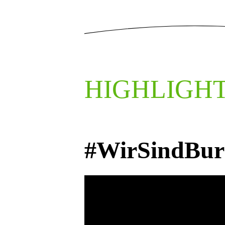
HIGHLIGH
#WirSindBur