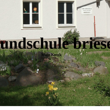
undschule bries
Mato Kosyk