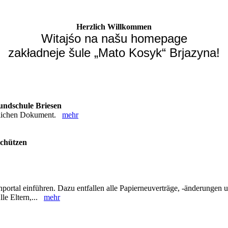
Herzlich Willkommen
Witajśo na našu homepage
zakładneje šule „Mato Kosyk“ Brjazyna!
undschule Briesen
nglichen Dokument.
mehr
schützen
tal einführen. Dazu entfallen alle Papierneuverträge, -änderungen un
lle Eltern,...
mehr