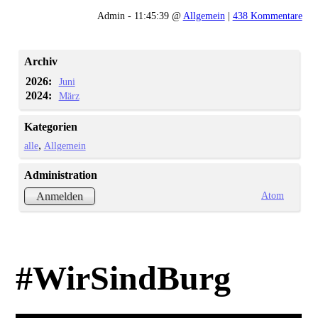
Admin - 11:45:39 @
Allgemein
|
438 Kommentare
Archiv
2026:
Juni
2024:
März
Kategorien
alle
Allgemein
Administration
Atom
Anmelden
#WirSindBurg