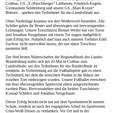
Cottbus, GS „T.-Hirschberger“ Lübbenau, Friedrich-Engels-
Gymnasium Senftenberg und unsere GS „Mato Kosyk“
Briesen – spielten den Teilnehmer für das Landesfinale aus.
Ohne Niederlage konnten wir den Wettbewerb bestreiten. Alle
Schüler gaben ihr Bestes und überzeugten mit hervorragenden
Leistungen. Unsere Torschützen Bennet Weller mit vier Toren
und Jonathan Neugebauer mit einem Tor trugen maßgeblich
zum Erfolg bei. Natürlich darf man auch unseren Torhüter Eddi
Zachow nicht unerwähnt lassen, der nur einen Torschuss
passieren ließ.
Die fünf besten Mannschaften der Regionalfinals des Landes
Brandenburg trafen sich am 20.Mai in Cottbus zum
Landesfinale, um den Teilnehmer für das Bundesfinale zu
ermitteln. In Vorbereitung auf die Fußballspiele gab es einen
Technikteil, bei dem die erreichten Punkte in die Bilanz der
erzielten Tore einbezogen wurden. Unsere Fußballer erreichten
mit ihrer überzeugenden Spielweise einen ausgezeichneten
zweiten Platz. Hervorzuheben sind die beiden Torschützen
Konrad Schäfers und Jonathan Neugebauer.
Dieser Erfolg beruht nicht nur auf dem Sportunterricht unserer
Schule, sondern ist auch der engagierten Arbeit im Sportverein
Grün-Weiß Dissen zu verdanken. Vor Ort und in der